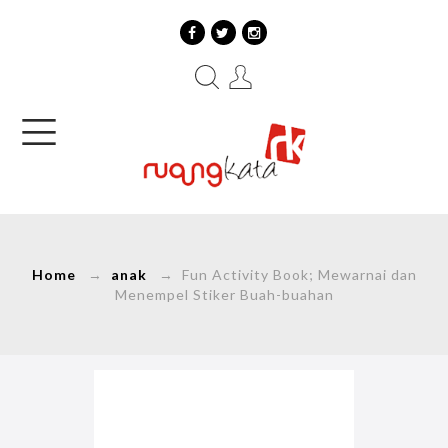
Home
→
anak
→ Fun Activity Book; Mewarnai dan
Menempel Stiker Buah-buahan