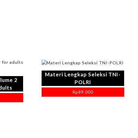
Materi Lengkap Seleksi TNI-
lume 2
POLRI
dults
Rp
89.000