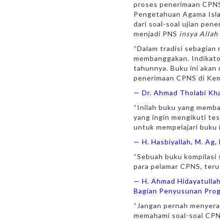
proses penerimaan CPNS 
Pengetahuan Agama Islam
dari soal-soal ujian pen
menjadi PNS
insya Allah
“Dalam tradisi sebagian
membanggakan. Indikator
tahunnya. Buku ini akan
penerimaan CPNS di Kem
— Dr. Ahmad Tholabi Kh
“Inilah buku yang memba
yang ingin mengikuti te
untuk mempelajari buku i
— H. Hasbiyallah, M. Ag
“Sebuah buku kompilasi 
para pelamar CPNS, ter
— H. Ahmad Hidayatulla
Bagian Penyusunan Progr
“Jangan pernah menyerah
memahami soal-soal CPNS