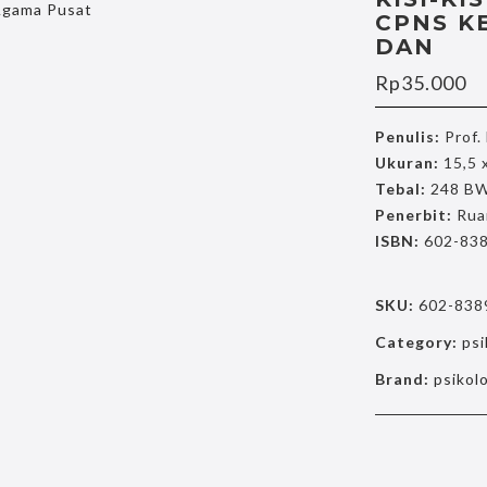
CPNS K
DAN
Rp
35.000
Penulis:
Prof. 
Ukuran:
15,5 
Tebal:
248 B
Penerbit:
Rua
ISBN:
602-838
SKU:
602-838
Category:
psi
Brand:
psikol