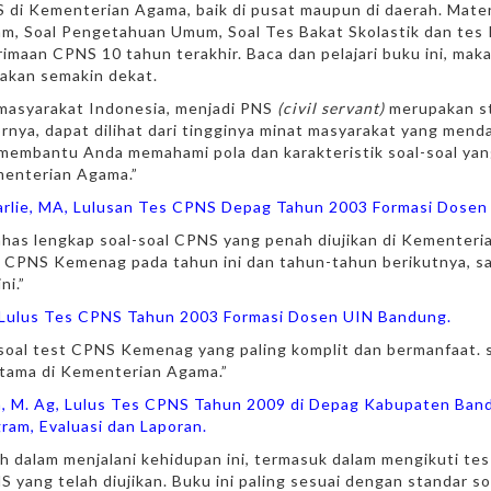
di Kementerian Agama, baik di pusat maupun di daerah. Mater
, Soal Pengetahuan Umum, Soal Tes Bakat Skolastik dan tes K
erimaan CPNS 10 tahun terakhir. Baca dan pelajari buku ini, ma
akan semakin dekat.
 masyarakat Indonesia, menjadi PNS
(civil servant)
merupakan st
nya, dapat dilihat dari tingginya minat masyarakat yang mend
 membantu Anda memahami pola dan karakteristik soal-soal yan
enterian Agama.”
arlie, MA, Lulusan Tes CPNS Depag Tahun 2003 Formasi Dosen 
has lengkap soal-soal CPNS yang penah diujikan di Kementeri
s CPNS Kemenag pada tahun ini dan tahun-tahun berikutnya, 
ni.”
, Lulus Tes CPNS Tahun 2003 Formasi Dosen UIN Bandung.
soal test CPNS Kemenag yang paling komplit dan bermanfaat. 
utama di Kementerian Agama.”
h, M. Ag, Lulus Tes CPNS Tahun 2009 di Depag Kabupaten Ban
am, Evaluasi dan Laporan.
 dalam menjalani kehidupan ini, termasuk dalam mengikuti tes
 yang telah diujikan. Buku ini paling sesuai dengan standar 