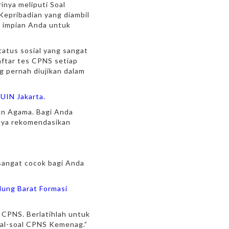
inya meliputi Soal
epribadian yang diambil
ka impian Anda untuk
atus sosial yang sangat
aftar tes CPNS setiap
g pernah diujikan dalam
UIN Jakarta.
an Agama. Bagi Anda
saya rekomendasikan
sangat cocok bagi Anda
dung Barat Formasi
 CPNS. Berlatihlah untuk
soal-soal CPNS Kemenag.”