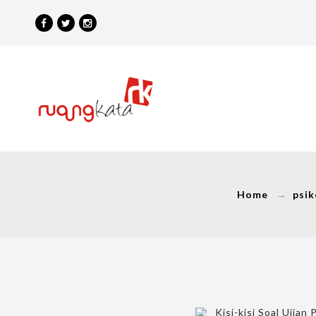
Home
→
psik