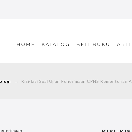
HOME
KATALOG
BELI BUKU
ARTI
ologi
→ Kisi-kisi Soal Ujian Penerimaan CPNS Kementerian 
KISI-KI