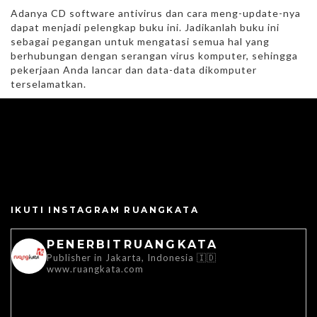
Adanya CD software antivirus dan cara meng-update-nya
dapat menjadi pelengkap buku ini. Jadikanlah buku ini
sebagai pegangan untuk mengatasi semua hal yang
berhubungan dengan serangan virus komputer, sehingga
pekerjaan Anda lancar dan data-data dikomputer
terselamatkan.
IKUTI INSTAGRAM RUANGKATA
PENERBITRUANGKATA
Publisher in Jakarta, Indonesia 🇮🇩
www.ruangkata.com