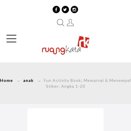
Home
→
anak
→ Fun Activity Book; Mewarnai & Menempel
Stiker; Angka 1-20