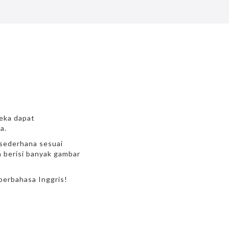
reka dapat
a.
 sederhana sesuai
a berisi banyak gambar
berbahasa Inggris!