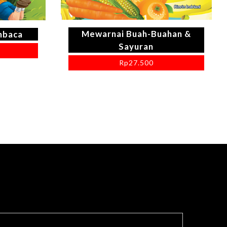
Mewarnai Buah-Buahan &
mbaca
Sayuran
Rp
27.500