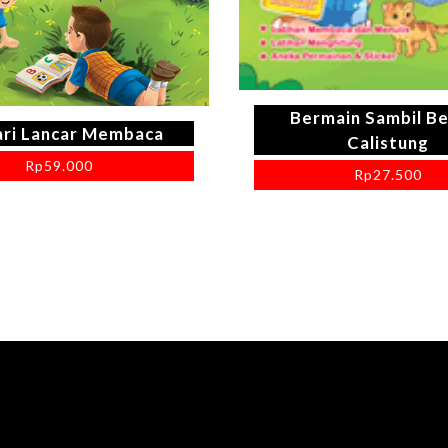
Bermain Sambil Be
ari Lancar Membaca
Calistung
Rp
59.000
Rp
27.500