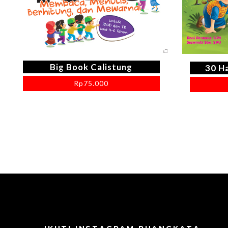
Big Book Calistung
30 H
Rp
75.000