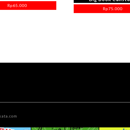
Rp
65.000
Rp
75.000
kata.com