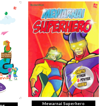
Mewarnai Superhero
ung