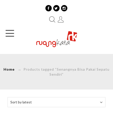
Home
→ Products tagged “Senangnya Bisa Pakai Sepatu
Sendiri”