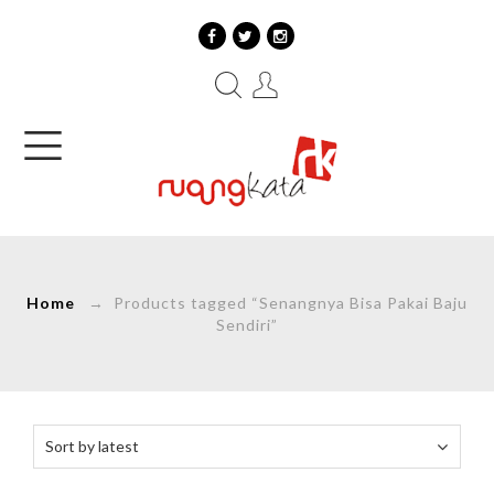
Home
→ Products tagged “Senangnya Bisa Pakai Baju
Sendiri”