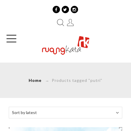
Home
→ Products tagged “putri”