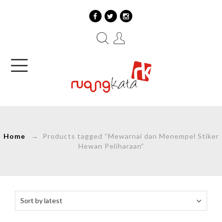
Home
→ Products tagged “Mewarnai dan Menempel Stiker
Hewan Peliharaan”