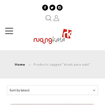
Home
→ Products tagged “kisah para nabi”