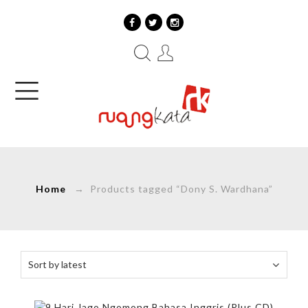
Home
→ Products tagged “Dony S. Wardhana”