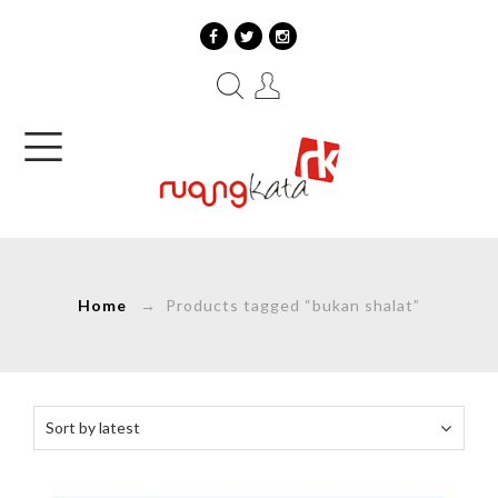
Home
→ Products tagged “bukan shalat”