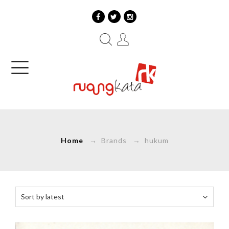
Home
→ Brands → hukum