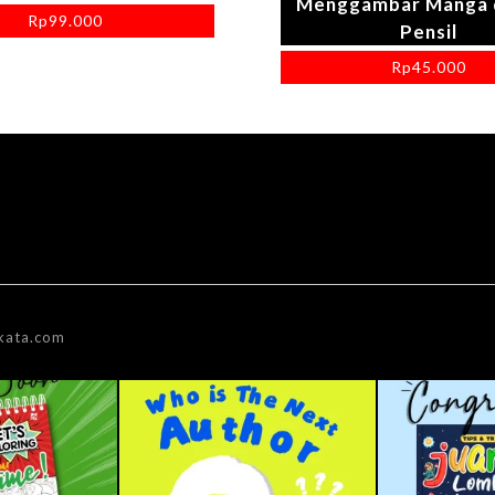
Menggambar Manga 
Rp
99.000
Pensil
Rp
45.000
kata.com