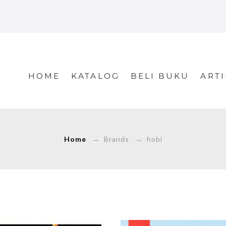
HOME
KATALOG
BELI BUKU
ARTI
Home
→ Brands → hobi