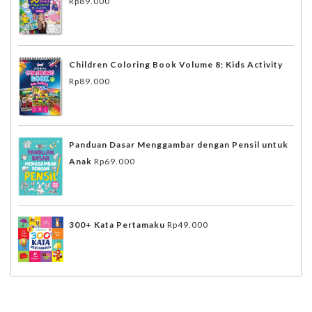
Rp
89.000
Children Coloring Book Volume 8; Kids Activity
Rp
89.000
Panduan Dasar Menggambar dengan Pensil untuk
Anak
Rp
69.000
300+ Kata Pertamaku
Rp
49.000