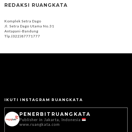
REDAKSI RUANGKATA
Komplek Setra Dago
Jl. Setra Dago Utama No.31
Antapani-Bandung
Tlp.(022)87771777
IKUTI INSTAGRAM RUANGKATA
PENERBITRUANGKATA
Publisher in Jakarta, Indonesia
www.ruangkata.com