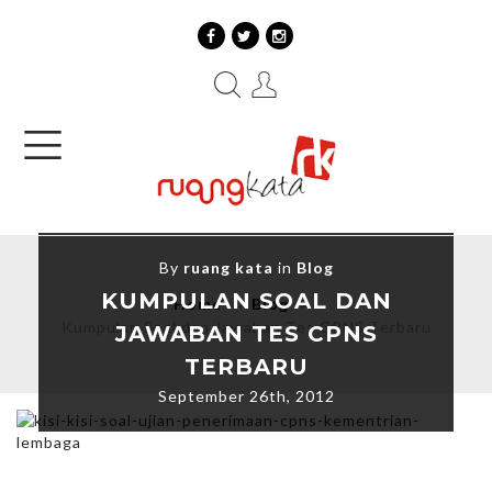
By
ruang kata
in
Blog
KUMPULAN SOAL DAN
Home
→
Blog
→
Kumpulan Soal dan Jawaban Tes CPNS Terbaru
JAWABAN TES CPNS
TERBARU
September 26th, 2012