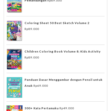
Pemandangan
Rp
89.000
Coloring Sheet 50 Best Sketch Volume 2
Rp
89.000
Children Coloring Book Volume 8; Kids Activity
Rp
89.000
Panduan Dasar Menggambar dengan Pensil untuk
Anak
Rp
69.000
300+ Kata Pertamaku
Rp
49.000