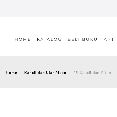
HOME
KATALOG
BELI BUKU
ARTI
Home
→
Kancil dan Ular Piton
→
25-Kancil-dan-Piton