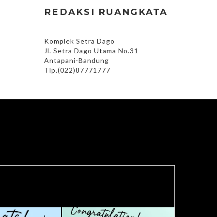
REDAKSI RUANGKATA
Komplek Setra Dago
Jl. Setra Dago Utama No.31
Antapani-Bandung
Tlp.(022)87771777