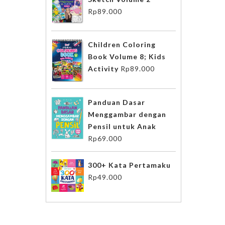
Rp
89.000
Children Coloring
Book Volume 8; Kids
Activity
Rp
89.000
Panduan Dasar
Menggambar dengan
Pensil untuk Anak
Rp
69.000
300+ Kata Pertamaku
Rp
49.000