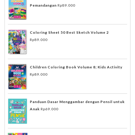
Pemandangan
Rp
89.000
Coloring Sheet 50 Best Sketch Volume 2
Rp
89.000
Children Coloring Book Volume 8; Kids Activity
Rp
89.000
Panduan Dasar Menggambar dengan Pensil untuk
Anak
Rp
69.000