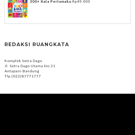
300+ Kata Pertamaku
Rp
49.000
REDAKSI RUANGKATA
Komplek Setra Dago
Jl. Setra Dago Utama No.31
Antapani-Bandung
Tlp.(022)87771777