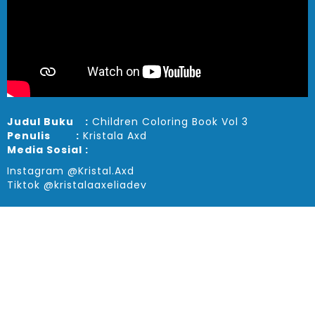
Judul Buku :
Children Coloring Book Vol 3
Penulis :
Kristala Axd
Media Sosial :
Instagram
@Kristal.Axd
Tiktok
@kristalaaxeliadev