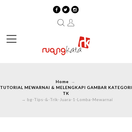
Home
→
TUTORIAL MEWARNAI & MELENGKAPI GAMBAR KATEGORI
TK
→
bg-Tips-&-Trik-Juara-1-Lomba-Mewarnai