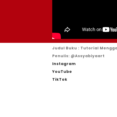
Judul Buku : Tutorial Mengg
Penulis: @Assyabiyaart
Instagram
YouTube
TikTok