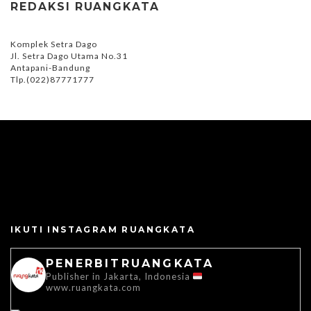
REDAKSI RUANGKATA
Komplek Setra Dago
Jl. Setra Dago Utama No.31
Antapani-Bandung
Tlp.(022)87771777
IKUTI INSTAGRAM RUANGKATA
PENERBITRUANGKATA
Publisher in Jakarta, Indonesia
www.ruangkata.com