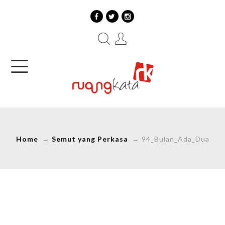
Home
→
Semut yang Perkasa
→
94_Bulan_Ada_Dua