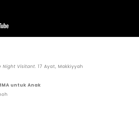
 Night Visitant
. 17 Ayat, Makkiyyah
MMA untuk Anak
dhoh