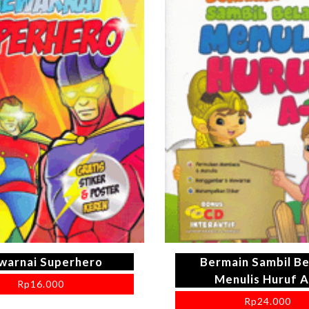
arnai Superhero
Bermain Sambil Be
Menulis Huruf A
Rp
16.000
Rp
24.000