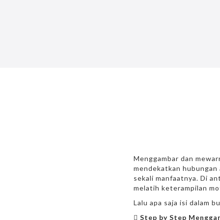
Menggambar dan mewarnai
mendekatkan hubungan a
sekali manfaatnya. Di a
melatih keterampilan mot
Lalu apa saja isi dalam bu

Step by Step Mengga