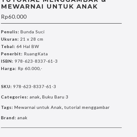
MEWARNAI UNTUK ANAK
Rp
60.000
Penulis:
Bunda Suci
Ukuran:
21 x 28 cm
Tebal:
64 Hal BW
Penerbit:
RuangKata
ISBN:
978-623-8337-61-3
Harga:
Rp 60.000,-
SKU:
978-623-8337-61-3
Categories:
anak
,
Buku Baru 3
Tags:
Mewarnai untuk Anak
,
tutorial menggambar
Brand:
anak