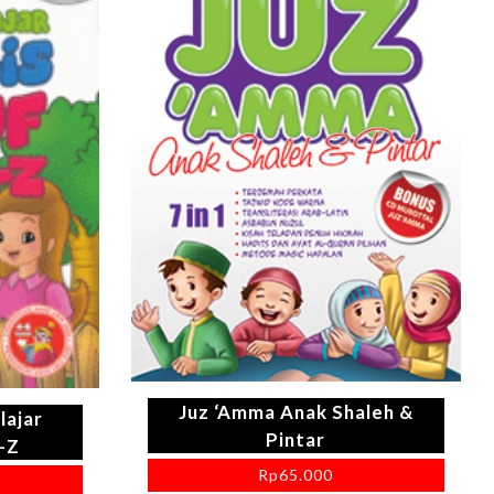
Juz ‘Amma Anak Shaleh &
lajar
Pintar
-Z
Rp
65.000