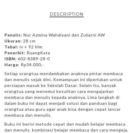
DESCRIPTION
Penulis:
Nur Azmina Wahdiyani dan Zuliarni AW
Ukuran:
28 cm
Tebal:
iv + 92 hlm
Penerbit:
RuangKata
ISBN:
602-8389-28-0
Harga:
Rp34.000,-
Setiap orangtua mendambakan anaknya pintar membaca
dan menulis sejak dini. Kemampuan ini diperlukan untuk
persiapan masuk ke Sekolah Dasar. Selain itu, banyak
orangtua yang menemui kesulitan cara mengajarkan
membaca dan menulis kepada anaknya. Lima langkah di
dalam buku ini dapat menjadi solusi dan panduan bagi
orangtua atau guru agar anak bisa dengan cepat lancar
membaca dan menulis.
Buku ini berisi metode cepat dan mudah belajar membaca
dan menulis. kombinasi belajar membaca dan cara mengeja,