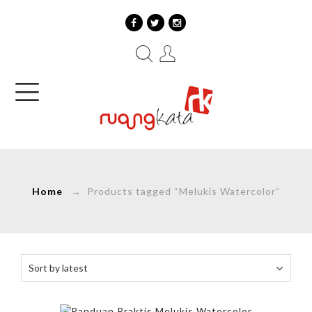
Home
→ Products tagged “Melukis Watercolor”