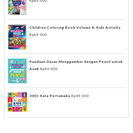
Rp
89.000
Children Coloring Book Volume 8; Kids Activity
Rp
89.000
Panduan Dasar Menggambar dengan Pensil untuk
Anak
Rp
69.000
300+ Kata Pertamaku
Rp
49.000