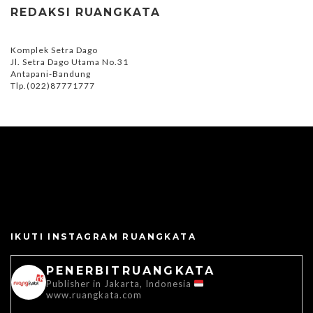
REDAKSI RUANGKATA
Komplek Setra Dago
Jl. Setra Dago Utama No.31
Antapani-Bandung
Tlp.(022)87771777
IKUTI INSTAGRAM RUANGKATA
PENERBITRUANGKATA
Publisher in Jakarta, Indonesia
www.ruangkata.com