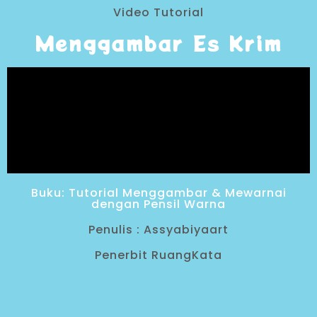
Video Tutorial
Menggambar Es Krim
Buku: Tutorial Menggambar & Mewarnai
dengan Pensil Warna
Penulis : Assyabiyaart
Penerbit RuangKata