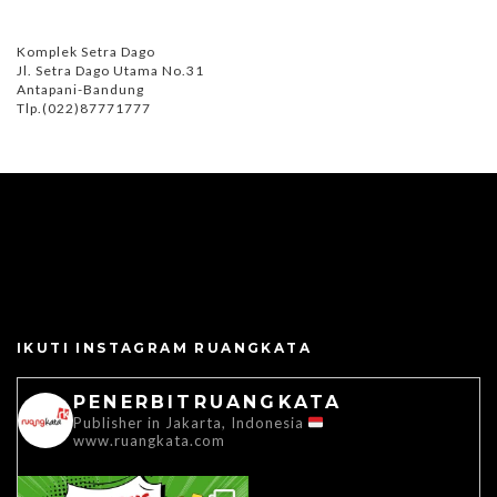
Komplek Setra Dago
Jl. Setra Dago Utama No.31
Antapani-Bandung
Tlp.(022)87771777
IKUTI INSTAGRAM RUANGKATA
PENERBITRUANGKATA
Publisher in Jakarta, Indonesia
www.ruangkata.com