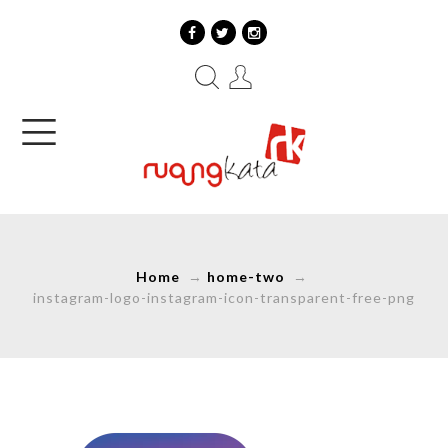
Home
→
home-two
→
instagram-logo-instagram-icon-transparent-free-png