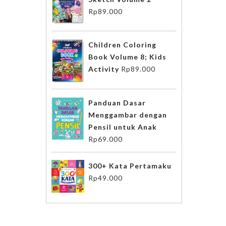
Rp
89.000
Children Coloring
Book Volume 8; Kids
Activity
Rp
89.000
Panduan Dasar
Menggambar dengan
Pensil untuk Anak
Rp
69.000
300+ Kata Pertamaku
Rp
49.000