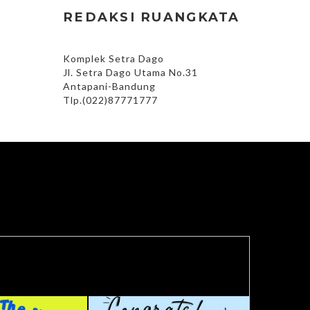
REDAKSI RUANGKATA
Komplek Setra Dago
Jl. Setra Dago Utama No.31
Antapani-Bandung
Tlp.(022)87771777