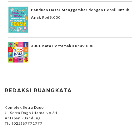
Panduan Dasar Menggambar dengan Pensil untuk
Anak
Rp
69.000
300+ Kata Pertamaku
Rp
49.000
REDAKSI RUANGKATA
Komplek Setra Dago
Jl. Setra Dago Utama No.31
Antapani-Bandung
Tlp.(022)87771777