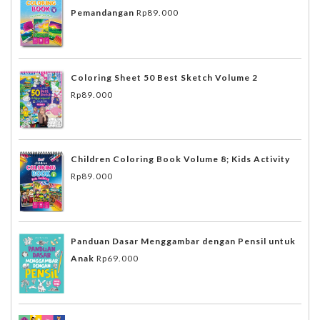
Pemandangan
Rp
89.000
Coloring Sheet 50 Best Sketch Volume 2
Rp
89.000
Children Coloring Book Volume 8; Kids Activity
Rp
89.000
Panduan Dasar Menggambar dengan Pensil untuk
Anak
Rp
69.000