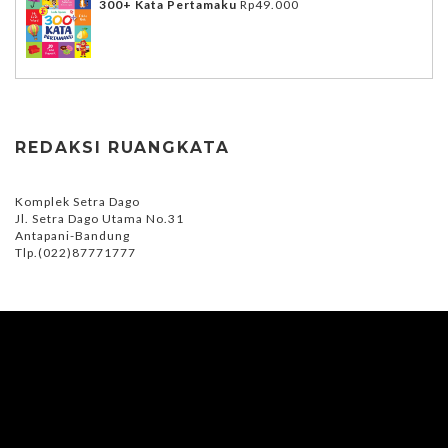
300+ Kata Pertamaku
Rp
49.000
REDAKSI RUANGKATA
Komplek Setra Dago
Jl. Setra Dago Utama No.31
Antapani-Bandung
Tlp.(022)87771777