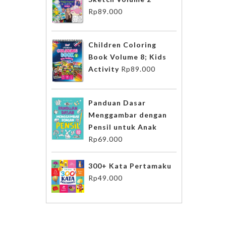
Rp
89.000
Children Coloring
Book Volume 8; Kids
Activity
Rp
89.000
Panduan Dasar
Menggambar dengan
Pensil untuk Anak
Rp
69.000
300+ Kata Pertamaku
Rp
49.000