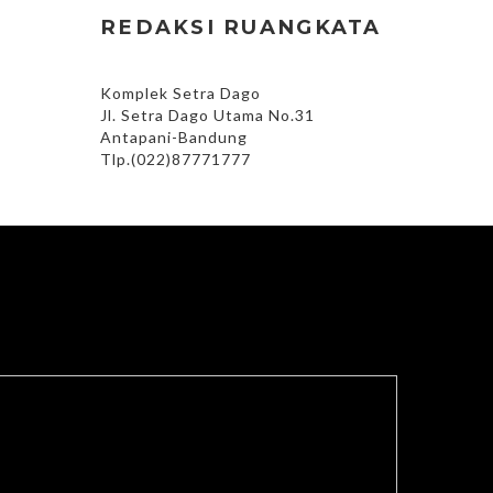
REDAKSI RUANGKATA
Komplek Setra Dago
Jl. Setra Dago Utama No.31
Antapani-Bandung
Tlp.(022)87771777