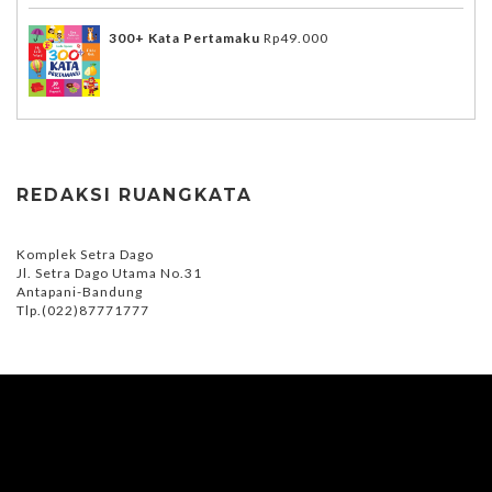
300+ Kata Pertamaku
Rp
49.000
REDAKSI RUANGKATA
Komplek Setra Dago
Jl. Setra Dago Utama No.31
Antapani-Bandung
Tlp.(022)87771777