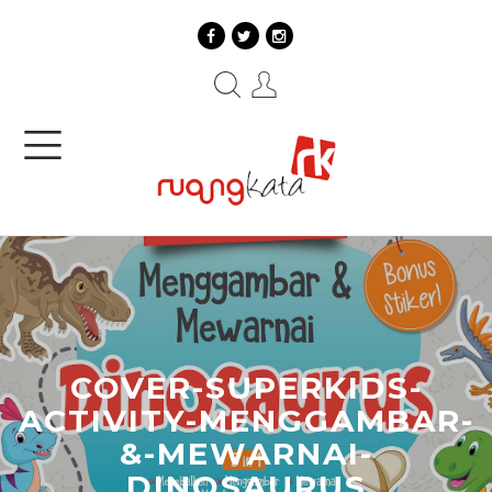
COVER-SUPERKIDS-
ACTIVITY-MENGGAMBAR-
&-MEWARNAI-
DINOSAURUS