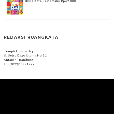
300+ Kata Pertamaku
Rp
49.000
REDAKSI RUANGKATA
Komplek Setra Dago
Jl. Setra Dago Utama No.31
Antapani-Bandung
Tlp.(022)87771777