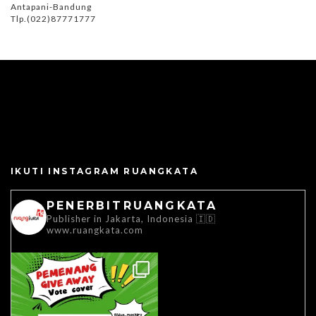
Antapani-Bandung
Tlp.(022)87771777
IKUTI INSTAGRAM RUANGKATA
PENERBITRUANGKATA
Publisher in Jakarta, Indonesia 🇮🇩
www.ruangkata.com