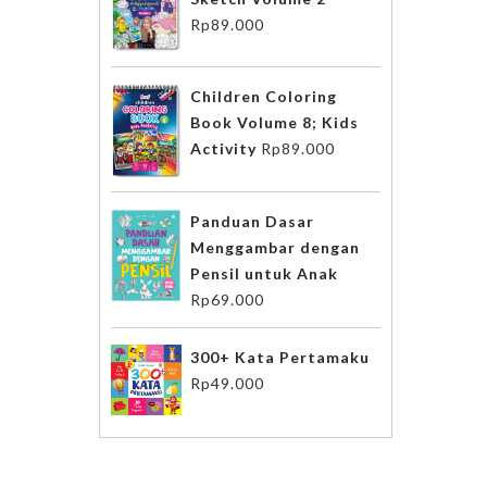
Rp
89.000
Children Coloring
Book Volume 8; Kids
Activity
Rp
89.000
Panduan Dasar
Menggambar dengan
Pensil untuk Anak
Rp
69.000
300+ Kata Pertamaku
Rp
49.000