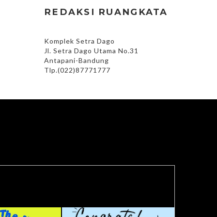
REDAKSI RUANGKATA
Komplek Setra Dago
Jl. Setra Dago Utama No.31
Antapani-Bandung
Tlp.(022)87771777