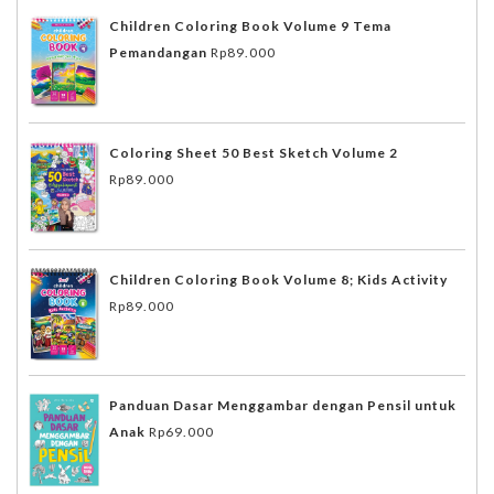
Children Coloring Book Volume 9 Tema
Pemandangan
Rp
89.000
Coloring Sheet 50 Best Sketch Volume 2
Rp
89.000
Children Coloring Book Volume 8; Kids Activity
Rp
89.000
Panduan Dasar Menggambar dengan Pensil untuk
Anak
Rp
69.000