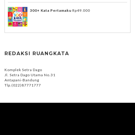
300+ Kata Pertamaku
Rp
49.000
REDAKSI RUANGKATA
Komplek Setra Dago
Jl. Setra Dago Utama No.31
Antapani-Bandung
Tlp.(022)87771777