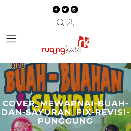
COVER_MEWARNAI-BUAH-
DAN-SAYURAN_FIX-REVISI-
PUNGGUNG