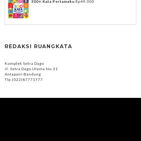
300+ Kata Pertamaku
Rp
49.000
REDAKSI RUANGKATA
Komplek Setra Dago
Jl. Setra Dago Utama No.31
Antapani-Bandung
Tlp.(022)87771777