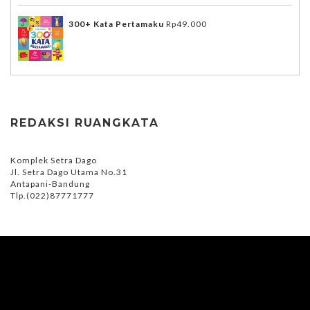
300+ Kata Pertamaku
Rp
49.000
REDAKSI RUANGKATA
Komplek Setra Dago
Jl. Setra Dago Utama No.31
Antapani-Bandung
Tlp.(022)87771777