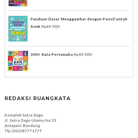
Panduan Dasar Menggambar dengan Pensil untuk
Anak
Rp
69.000
300+ Kata Pertamaku
Rp
49.000
REDAKSI RUANGKATA
Komplek Setra Dago
Jl. Setra Dago Utama No.31
Antapani-Bandung
Tlp.(022)87771777