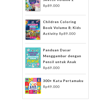
Rp
89.000
Children Coloring
Book Volume 8; Kids
Activity
Rp
89.000
Panduan Dasar
Menggambar dengan
Pensil untuk Anak
Rp
69.000
300+ Kata Pertamaku
Rp
49.000