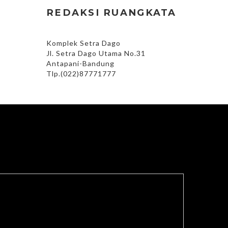
REDAKSI RUANGKATA
Komplek Setra Dago
Jl. Setra Dago Utama No.31
Antapani-Bandung
Tlp.(022)87771777