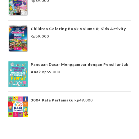
Rp
89.000
Children Coloring Book Volume 8; Kids Activity
Rp
89.000
Panduan Dasar Menggambar dengan Pensil untuk
Anak
Rp
69.000
300+ Kata Pertamaku
Rp
49.000