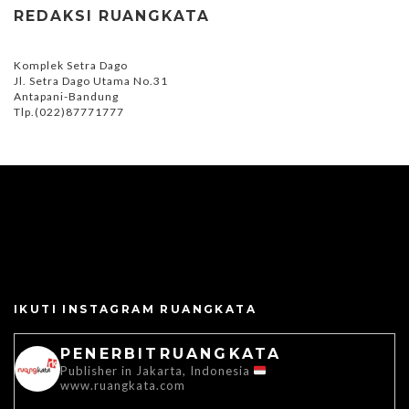
REDAKSI RUANGKATA
Komplek Setra Dago
Jl. Setra Dago Utama No.31
Antapani-Bandung
Tlp.(022)87771777
IKUTI INSTAGRAM RUANGKATA
PENERBITRUANGKATA
Publisher in Jakarta, Indonesia
www.ruangkata.com