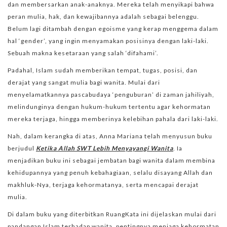
dan membersarkan anak-anaknya. Mereka telah menyikapi bahwa
peran mulia, hak, dan kewajibannya adalah sebagai belenggu.
Belum lagi ditambah dengan egoisme yang kerap menggema dalam
hal ‘gender’, yang ingin menyamakan posisinya dengan laki-laki.
Sebuah makna kesetaraan yang salah ‘difahami’.
Padahal, Islam sudah memberikan tempat, tugas, posisi, dan
derajat yang sangat mulia bagi wanita. Mulai dari
menyelamatkannya pascabudaya ‘penguburan’ di zaman jahiliyah,
melindunginya dengan hukum-hukum tertentu agar kehormatan
mereka terjaga, hingga memberinya kelebihan pahala dari laki-laki.
Nah, dalam kerangka di atas, Anna Mariana telah menyusun buku
berjudul
Ketika Allah SWT Lebih Menyayangi Wanita
. Ia
menjadikan buku ini sebagai jembatan bagi wanita dalam membina
kehidupannya yang penuh kebahagiaan, selalu disayang Allah dan
makhluk-Nya, terjaga kehormatanya, serta mencapai derajat
mulia.
Di dalam buku yang diterbitkan RuangKata ini dijelaskan mulai dari
pandangan Islam terhadap wanita, pentingnya menjaga kehormatan