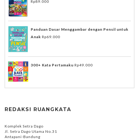
Rp
89.000
Panduan Dasar Menggambar dengan Pensil untuk
Anak
Rp
69.000
300+ Kata Pertamaku
Rp
49.000
REDAKSI RUANGKATA
Komplek Setra Dago
Jl. Setra Dago Utama No.31
Antapani-Bandung