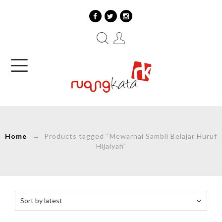
Home
→ Products tagged “Mewarnai Sambil Belajar Huruf
Hijaiyah”